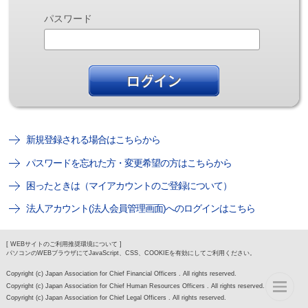
パスワード
新規登録される場合はこちらから
パスワードを忘れた方・変更希望の方はこちらから
困ったときは（マイアカウントのご登録について）
法人アカウント(法人会員管理画面)へのログインはこちら
[ WEBサイトのご利用推奨環境について ]
パソコンのWEBブラウザにてJavaScript、CSS、COOKIEを有効にしてご利用ください。
Copyright (c) Japan Association for Chief Financial Officers . All rights reserved.
Copyright (c) Japan Association for Chief Human Resources Officers . All rights reserved.
Copyright (c) Japan Association for Chief Legal Officers . All rights reserved.