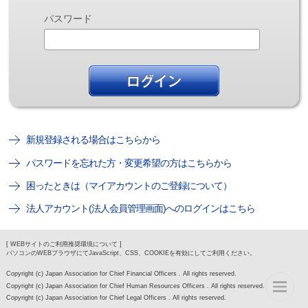
パスワード
新規登録される場合はこちらから
パスワードを忘れた方・変更希望の方はこちらから
困ったときは（マイアカウントのご登録について）
法人アカウント(法人会員管理画面)へのログインはこちら
[ WEBサイトのご利用推奨環境について ]
パソコンのWEBブラウザにてJavaScript、CSS、COOKIEを有効にしてご利用ください。
Copyright (c) Japan Association for Chief Financial Officers . All rights reserved.
Copyright (c) Japan Association for Chief Human Resources Officers . All rights reserved.
Copyright (c) Japan Association for Chief Legal Officers . All rights reserved.