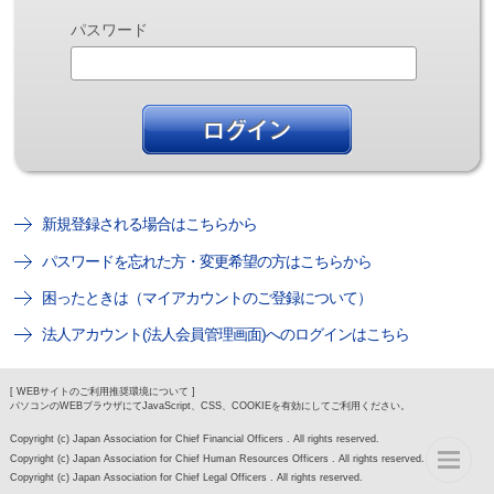
パスワード
新規登録される場合はこちらから
パスワードを忘れた方・変更希望の方はこちらから
困ったときは（マイアカウントのご登録について）
法人アカウント(法人会員管理画面)へのログインはこちら
[ WEBサイトのご利用推奨環境について ]
パソコンのWEBブラウザにてJavaScript、CSS、COOKIEを有効にしてご利用ください。
Copyright (c) Japan Association for Chief Financial Officers . All rights reserved.
Copyright (c) Japan Association for Chief Human Resources Officers . All rights reserved.
Copyright (c) Japan Association for Chief Legal Officers . All rights reserved.