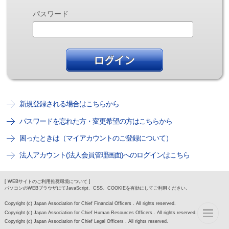
パスワード
新規登録される場合はこちらから
パスワードを忘れた方・変更希望の方はこちらから
困ったときは（マイアカウントのご登録について）
法人アカウント(法人会員管理画面)へのログインはこちら
[ WEBサイトのご利用推奨環境について ]
パソコンのWEBブラウザにてJavaScript、CSS、COOKIEを有効にしてご利用ください。
Copyright (c) Japan Association for Chief Financial Officers . All rights reserved.
Copyright (c) Japan Association for Chief Human Resources Officers . All rights reserved.
Copyright (c) Japan Association for Chief Legal Officers . All rights reserved.