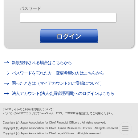
パスワード
新規登録される場合はこちらから
パスワードを忘れた方・変更希望の方はこちらから
困ったときは（マイアカウントのご登録について）
法人アカウント(法人会員管理画面)へのログインはこちら
[ WEBサイトのご利用推奨環境について ]
パソコンのWEBブラウザにてJavaScript、CSS、COOKIEを有効にしてご利用ください。
Copyright (c) Japan Association for Chief Financial Officers . All rights reserved.
Copyright (c) Japan Association for Chief Human Resources Officers . All rights reserved.
Copyright (c) Japan Association for Chief Legal Officers . All rights reserved.