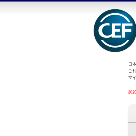
日本
ご
マ
20