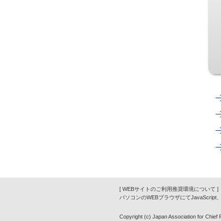
[ WEBサイトのご利用推奨環境について ]
パソコンのWEBブラウザにてJavaScrip
Copyright (c) Japan Association for Chief Fi