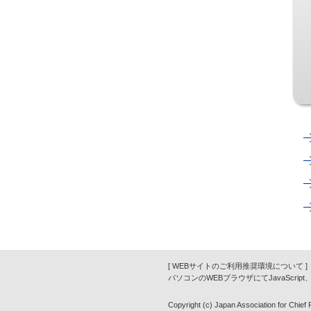
[ WEBサイトのご利用推奨環境について ]
パソコンのWEBブラウザにてJavaScrip
Copyright (c) Japan Association for Chief Fi