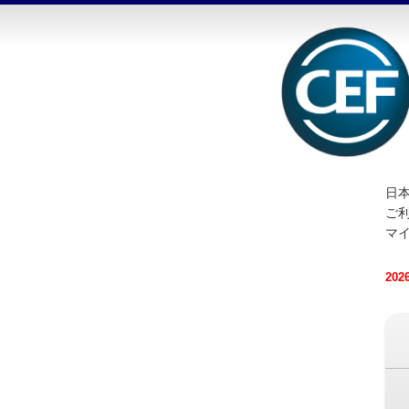
日本
ご
マ
20