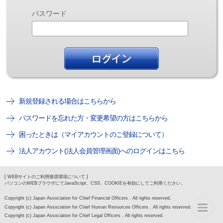
パスワード
新規登録される場合はこちらから
パスワードを忘れた方・変更希望の方はこちらから
困ったときは（マイアカウントのご登録について）
法人アカウント(法人会員管理画面)へのログインはこちら
[ WEBサイトのご利用推奨環境について ]
パソコンのWEBブラウザにてJavaScript、CSS、COOKIEを有効にしてご利用ください。
Copyright (c) Japan Association for Chief Financial Officers . All rights reserved.
Copyright (c) Japan Association for Chief Human Resources Officers . All rights reserved.
Copyright (c) Japan Association for Chief Legal Officers . All rights reserved.