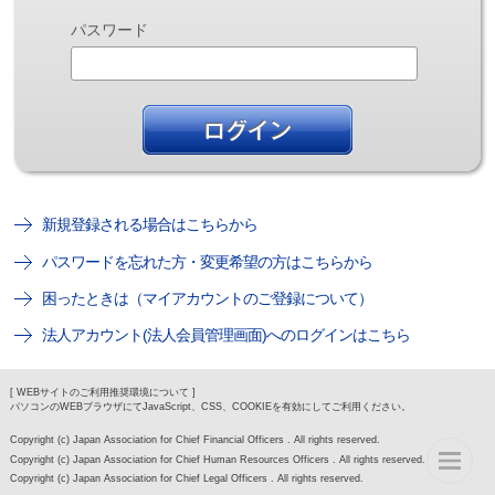
パスワード
新規登録される場合はこちらから
パスワードを忘れた方・変更希望の方はこちらから
困ったときは（マイアカウントのご登録について）
法人アカウント(法人会員管理画面)へのログインはこちら
[ WEBサイトのご利用推奨環境について ]
パソコンのWEBブラウザにてJavaScript、CSS、COOKIEを有効にしてご利用ください。
Copyright (c) Japan Association for Chief Financial Officers . All rights reserved.
Copyright (c) Japan Association for Chief Human Resources Officers . All rights reserved.
Copyright (c) Japan Association for Chief Legal Officers . All rights reserved.