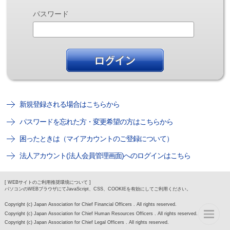
パスワード
新規登録される場合はこちらから
パスワードを忘れた方・変更希望の方はこちらから
困ったときは（マイアカウントのご登録について）
法人アカウント(法人会員管理画面)へのログインはこちら
[ WEBサイトのご利用推奨環境について ]
パソコンのWEBブラウザにてJavaScript、CSS、COOKIEを有効にしてご利用ください。
Copyright (c) Japan Association for Chief Financial Officers . All rights reserved.
Copyright (c) Japan Association for Chief Human Resources Officers . All rights reserved.
Copyright (c) Japan Association for Chief Legal Officers . All rights reserved.