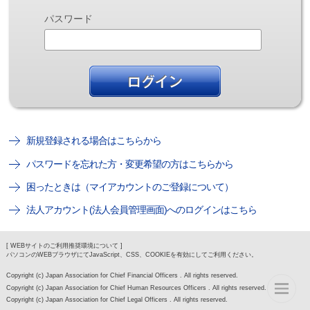
パスワード
新規登録される場合はこちらから
パスワードを忘れた方・変更希望の方はこちらから
困ったときは（マイアカウントのご登録について）
法人アカウント(法人会員管理画面)へのログインはこちら
[ WEBサイトのご利用推奨環境について ]
パソコンのWEBブラウザにてJavaScript、CSS、COOKIEを有効にしてご利用ください。
Copyright (c) Japan Association for Chief Financial Officers . All rights reserved.
Copyright (c) Japan Association for Chief Human Resources Officers . All rights reserved.
Copyright (c) Japan Association for Chief Legal Officers . All rights reserved.