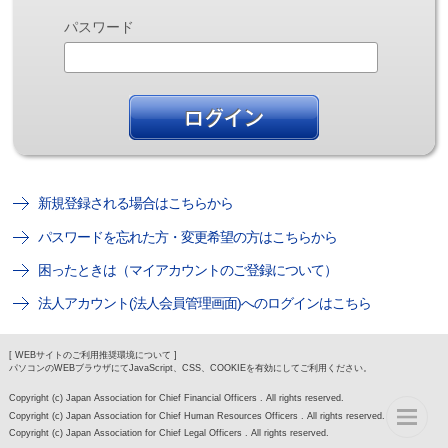
パスワード
新規登録される場合はこちらから
パスワードを忘れた方・変更希望の方はこちらから
困ったときは（マイアカウントのご登録について）
法人アカウント(法人会員管理画面)へのログインはこちら
[ WEBサイトのご利用推奨環境について ]
パソコンのWEBブラウザにてJavaScript、CSS、COOKIEを有効にしてご利用ください。
Copyright (c) Japan Association for Chief Financial Officers . All rights reserved.
Copyright (c) Japan Association for Chief Human Resources Officers . All rights reserved.
Copyright (c) Japan Association for Chief Legal Officers . All rights reserved.