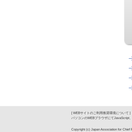
[ WEBサイトのご利用推奨環境について ]
パソコンのWEBブラウザにてJavaScrip
Copyright (c) Japan Association for Chief Fi