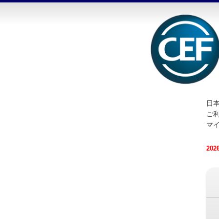
日本
ご
マ
20