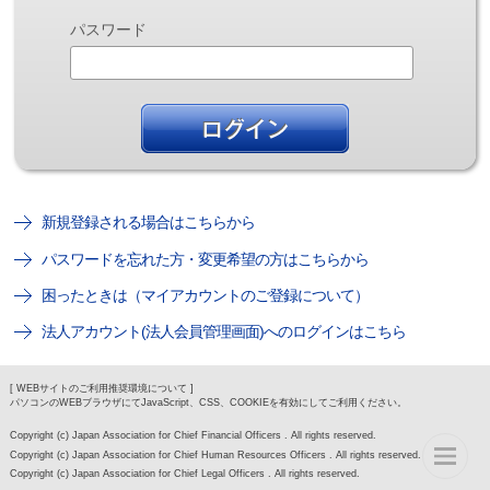
パスワード
新規登録される場合はこちらから
パスワードを忘れた方・変更希望の方はこちらから
困ったときは（マイアカウントのご登録について）
法人アカウント(法人会員管理画面)へのログインはこちら
[ WEBサイトのご利用推奨環境について ]
パソコンのWEBブラウザにてJavaScript、CSS、COOKIEを有効にしてご利用ください。
Copyright (c) Japan Association for Chief Financial Officers . All rights reserved.
Copyright (c) Japan Association for Chief Human Resources Officers . All rights reserved.
Copyright (c) Japan Association for Chief Legal Officers . All rights reserved.