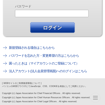
パスワード
新規登録される場合はこちらから
パスワードを忘れた方・変更希望の方はこちらから
困ったときは（マイアカウントのご登録について）
法人アカウント(法人会員管理画面)へのログインはこちら
[ WEBサイトのご利用推奨環境について ]
パソコンのWEBブラウザにてJavaScript、CSS、COOKIEを有効にしてご利用ください。
Copyright (c) Japan Association for Chief Financial Officers . All rights reserved.
Copyright (c) Japan Association for Chief Human Resources Officers . All rights reserved.
Copyright (c) Japan Association for Chief Legal Officers . All rights reserved.