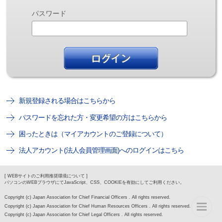
パスワード
新規登録される場合はこちらから
パスワードを忘れた方・変更希望の方はこちらから
困ったときは（マイアカウントのご登録について）
法人アカウント(法人会員管理画面)へのログインはこちら
[ WEBサイトのご利用推奨環境について ]
パソコンのWEBブラウザにてJavaScript、CSS、COOKIEを有効にしてご利用ください。
Copyright (c) Japan Association for Chief Financial Officers . All rights reserved.
Copyright (c) Japan Association for Chief Human Resources Officers . All rights reserved.
Copyright (c) Japan Association for Chief Legal Officers . All rights reserved.