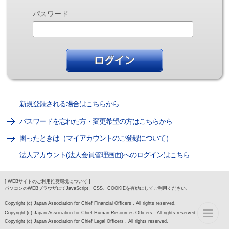
パスワード
新規登録される場合はこちらから
パスワードを忘れた方・変更希望の方はこちらから
困ったときは（マイアカウントのご登録について）
法人アカウント(法人会員管理画面)へのログインはこちら
[ WEBサイトのご利用推奨環境について ]
パソコンのWEBブラウザにてJavaScript、CSS、COOKIEを有効にしてご利用ください。
Copyright (c) Japan Association for Chief Financial Officers . All rights reserved.
Copyright (c) Japan Association for Chief Human Resources Officers . All rights reserved.
Copyright (c) Japan Association for Chief Legal Officers . All rights reserved.