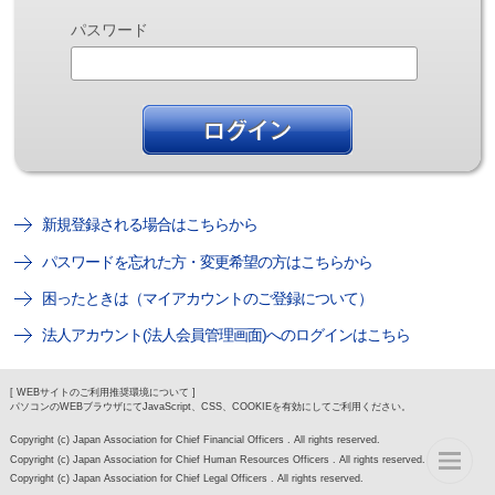
パスワード
新規登録される場合はこちらから
パスワードを忘れた方・変更希望の方はこちらから
困ったときは（マイアカウントのご登録について）
法人アカウント(法人会員管理画面)へのログインはこちら
[ WEBサイトのご利用推奨環境について ]
パソコンのWEBブラウザにてJavaScript、CSS、COOKIEを有効にしてご利用ください。
Copyright (c) Japan Association for Chief Financial Officers . All rights reserved.
Copyright (c) Japan Association for Chief Human Resources Officers . All rights reserved.
Copyright (c) Japan Association for Chief Legal Officers . All rights reserved.