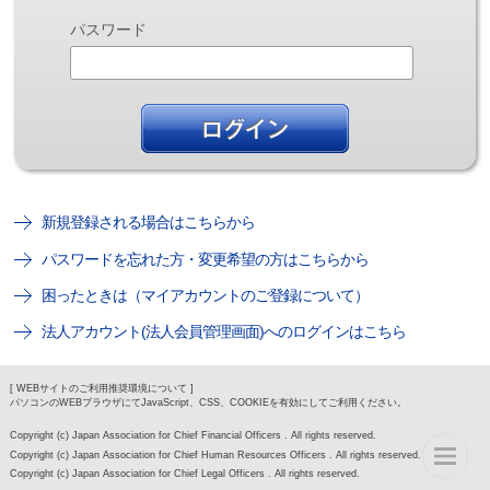
パスワード
新規登録される場合はこちらから
パスワードを忘れた方・変更希望の方はこちらから
困ったときは（マイアカウントのご登録について）
法人アカウント(法人会員管理画面)へのログインはこちら
[ WEBサイトのご利用推奨環境について ]
パソコンのWEBブラウザにてJavaScript、CSS、COOKIEを有効にしてご利用ください。
Copyright (c) Japan Association for Chief Financial Officers . All rights reserved.
Copyright (c) Japan Association for Chief Human Resources Officers . All rights reserved.
Copyright (c) Japan Association for Chief Legal Officers . All rights reserved.