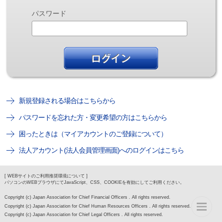
パスワード
新規登録される場合はこちらから
パスワードを忘れた方・変更希望の方はこちらから
困ったときは（マイアカウントのご登録について）
法人アカウント(法人会員管理画面)へのログインはこちら
[ WEBサイトのご利用推奨環境について ]
パソコンのWEBブラウザにてJavaScript、CSS、COOKIEを有効にしてご利用ください。
Copyright (c) Japan Association for Chief Financial Officers . All rights reserved.
Copyright (c) Japan Association for Chief Human Resources Officers . All rights reserved.
Copyright (c) Japan Association for Chief Legal Officers . All rights reserved.