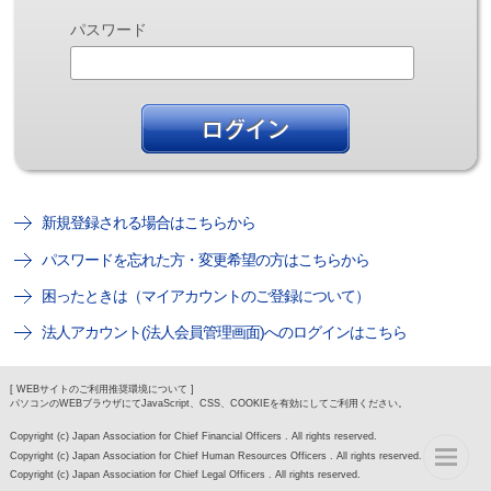
パスワード
新規登録される場合はこちらから
パスワードを忘れた方・変更希望の方はこちらから
困ったときは（マイアカウントのご登録について）
法人アカウント(法人会員管理画面)へのログインはこちら
[ WEBサイトのご利用推奨環境について ]
パソコンのWEBブラウザにてJavaScript、CSS、COOKIEを有効にしてご利用ください。
Copyright (c) Japan Association for Chief Financial Officers . All rights reserved.
Copyright (c) Japan Association for Chief Human Resources Officers . All rights reserved.
Copyright (c) Japan Association for Chief Legal Officers . All rights reserved.