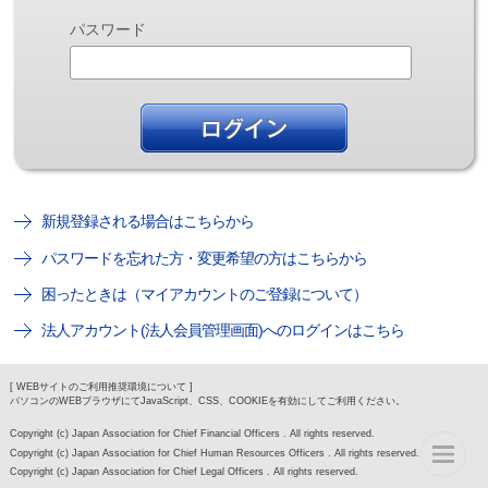
パスワード
新規登録される場合はこちらから
パスワードを忘れた方・変更希望の方はこちらから
困ったときは（マイアカウントのご登録について）
法人アカウント(法人会員管理画面)へのログインはこちら
[ WEBサイトのご利用推奨環境について ]
パソコンのWEBブラウザにてJavaScript、CSS、COOKIEを有効にしてご利用ください。
Copyright (c) Japan Association for Chief Financial Officers . All rights reserved.
Copyright (c) Japan Association for Chief Human Resources Officers . All rights reserved.
Copyright (c) Japan Association for Chief Legal Officers . All rights reserved.