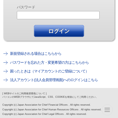
パスワード
新規登録される場合はこちらから
パスワードを忘れた方・変更希望の方はこちらから
困ったときは（マイアカウントのご登録について）
法人アカウント(法人会員管理画面)へのログインはこちら
[ WEBサイトのご利用推奨環境について ]
パソコンのWEBブラウザにてJavaScript、CSS、COOKIEを有効にしてご利用ください。
Copyright (c) Japan Association for Chief Financial Officers . All rights reserved.
Copyright (c) Japan Association for Chief Human Resources Officers . All rights reserved.
Copyright (c) Japan Association for Chief Legal Officers . All rights reserved.