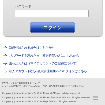
パスワード
新規登録される場合はこちらから
パスワードを忘れた方・変更希望の方はこちらから
困ったときは（マイアカウントのご登録について）
法人アカウント(法人会員管理画面)へのログインはこちら
[ WEBサイトのご利用推奨環境について ]
パソコンのWEBブラウザにてJavaScript、CSS、COOKIEを有効にしてご利用ください。
Copyright (c) Japan Association for Chief Financial Officers . All rights reserved.
Copyright (c) Japan Association for Chief Human Resources Officers . All rights reserved.
Copyright (c) Japan Association for Chief Legal Officers . All rights reserved.