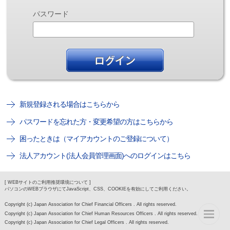
パスワード
新規登録される場合はこちらから
パスワードを忘れた方・変更希望の方はこちらから
困ったときは（マイアカウントのご登録について）
法人アカウント(法人会員管理画面)へのログインはこちら
[ WEBサイトのご利用推奨環境について ]
パソコンのWEBブラウザにてJavaScript、CSS、COOKIEを有効にしてご利用ください。
Copyright (c) Japan Association for Chief Financial Officers . All rights reserved.
Copyright (c) Japan Association for Chief Human Resources Officers . All rights reserved.
Copyright (c) Japan Association for Chief Legal Officers . All rights reserved.