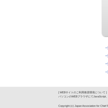
[ WEBサイトのご利用推奨環境について ]
パソコンのWEBブラウザにてJavaScrip
Copyright (c) Japan Association for Chief Fi