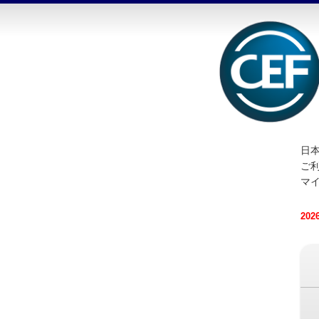
日本
ご
マ
20