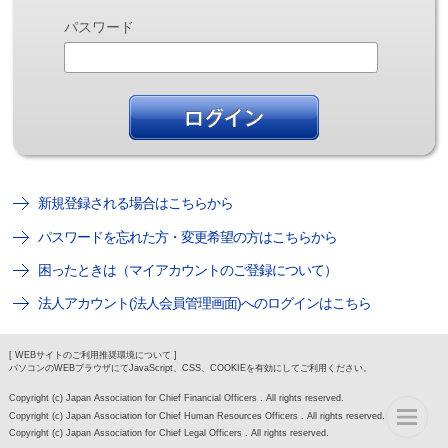
パスワード
新規登録される場合はこちらから
パスワードを忘れた方・変更希望の方はこちらから
困ったときは（マイアカウントのご登録について）
法人アカウント(法人会員管理画面)へのログインはこちら
[ WEBサイトのご利用推奨環境について ]
パソコンのWEBブラウザにてJavaScript、CSS、COOKIEを有効にしてご利用ください。
Copyright (c) Japan Association for Chief Financial Officers . All rights reserved.
Copyright (c) Japan Association for Chief Human Resources Officers . All rights reserved.
Copyright (c) Japan Association for Chief Legal Officers . All rights reserved.