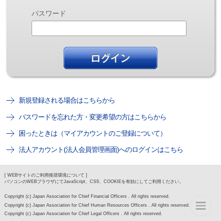
パスワード
新規登録される場合はこちらから
パスワードを忘れた方・変更希望の方はこちらから
困ったときは（マイアカウントのご登録について）
法人アカウント(法人会員管理画面)へのログインはこちら
[ WEBサイトのご利用推奨環境について ]
パソコンのWEBブラウザにてJavaScript、CSS、COOKIEを有効にしてご利用ください。
Copyright (c) Japan Association for Chief Financial Officers . All rights reserved.
Copyright (c) Japan Association for Chief Human Resources Officers . All rights reserved.
Copyright (c) Japan Association for Chief Legal Officers . All rights reserved.