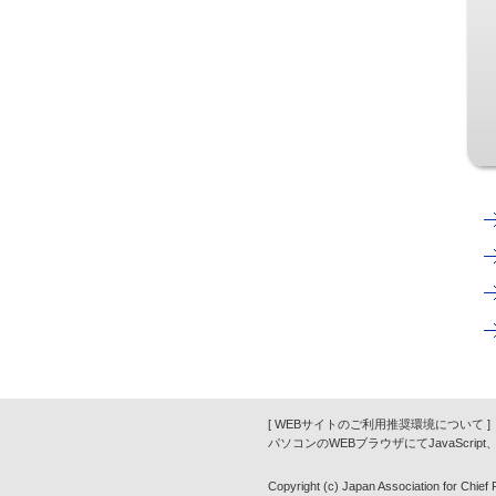
[ WEBサイトのご利用推奨環境について ]
パソコンのWEBブラウザにてJavaScrip
Copyright (c) Japan Association for Chief Fi