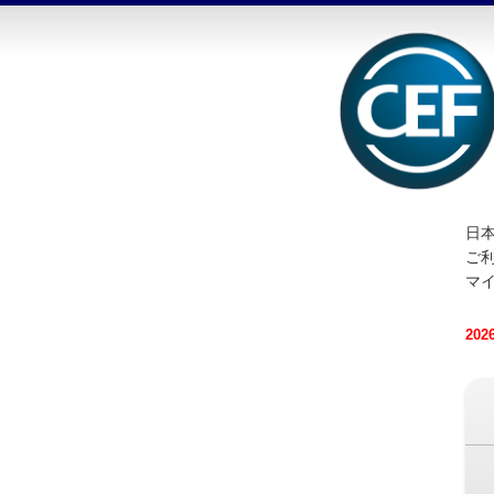
日本
ご
マ
20