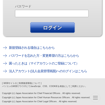
パスワード
新規登録される場合はこちらから
パスワードを忘れた方・変更希望の方はこちらから
困ったときは（マイアカウントのご登録について）
法人アカウント(法人会員管理画面)へのログインはこちら
[ WEBサイトのご利用推奨環境について ]
パソコンのWEBブラウザにてJavaScript、CSS、COOKIEを有効にしてご利用ください。
Copyright (c) Japan Association for Chief Financial Officers . All rights reserved.
Copyright (c) Japan Association for Chief Human Resources Officers . All rights reserved.
Copyright (c) Japan Association for Chief Legal Officers . All rights reserved.