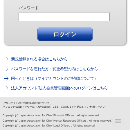
パスワード
新規登録される場合はこちらから
パスワードを忘れた方・変更希望の方はこちらから
困ったときは（マイアカウントのご登録について）
法人アカウント(法人会員管理画面)へのログインはこちら
[ WEBサイトのご利用推奨環境について ]
パソコンのWEBブラウザにてJavaScript、CSS、COOKIEを有効にしてご利用ください。
Copyright (c) Japan Association for Chief Financial Officers . All rights reserved.
Copyright (c) Japan Association for Chief Human Resources Officers . All rights reserved.
Copyright (c) Japan Association for Chief Legal Officers . All rights reserved.