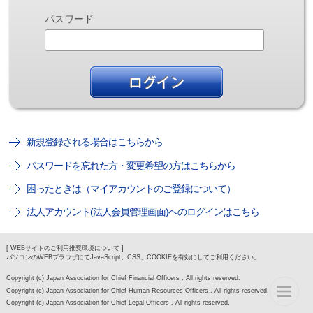
パスワード
新規登録される場合はこちらから
パスワードを忘れた方・変更希望の方はこちらから
困ったときは（マイアカウントのご登録について）
法人アカウント(法人会員管理画面)へのログインはこちら
[ WEBサイトのご利用推奨環境について ]
パソコンのWEBブラウザにてJavaScript、CSS、COOKIEを有効にしてご利用ください。
Copyright (c) Japan Association for Chief Financial Officers . All rights reserved.
Copyright (c) Japan Association for Chief Human Resources Officers . All rights reserved.
Copyright (c) Japan Association for Chief Legal Officers . All rights reserved.