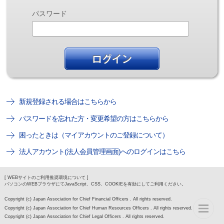
パスワード
新規登録される場合はこちらから
パスワードを忘れた方・変更希望の方はこちらから
困ったときは（マイアカウントのご登録について）
法人アカウント(法人会員管理画面)へのログインはこちら
[ WEBサイトのご利用推奨環境について ]
パソコンのWEBブラウザにてJavaScript、CSS、COOKIEを有効にしてご利用ください。
Copyright (c) Japan Association for Chief Financial Officers . All rights reserved.
Copyright (c) Japan Association for Chief Human Resources Officers . All rights reserved.
Copyright (c) Japan Association for Chief Legal Officers . All rights reserved.