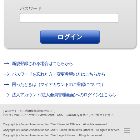
パスワード
新規登録される場合はこちらから
パスワードを忘れた方・変更希望の方はこちらから
困ったときは（マイアカウントのご登録について）
法人アカウント(法人会員管理画面)へのログインはこちら
[ WEBサイトのご利用推奨環境について ]
パソコンのWEBブラウザにてJavaScript、CSS、COOKIEを有効にしてご利用ください。
Copyright (c) Japan Association for Chief Financial Officers . All rights reserved.
Copyright (c) Japan Association for Chief Human Resources Officers . All rights reserved.
Copyright (c) Japan Association for Chief Legal Officers . All rights reserved.