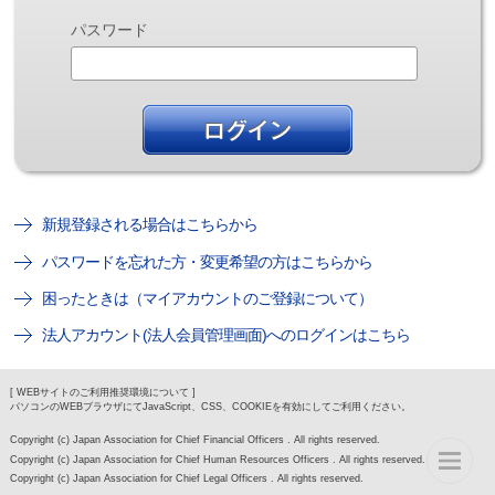
パスワード
新規登録される場合はこちらから
パスワードを忘れた方・変更希望の方はこちらから
困ったときは（マイアカウントのご登録について）
法人アカウント(法人会員管理画面)へのログインはこちら
[ WEBサイトのご利用推奨環境について ]
パソコンのWEBブラウザにてJavaScript、CSS、COOKIEを有効にしてご利用ください。
Copyright (c) Japan Association for Chief Financial Officers . All rights reserved.
Copyright (c) Japan Association for Chief Human Resources Officers . All rights reserved.
Copyright (c) Japan Association for Chief Legal Officers . All rights reserved.