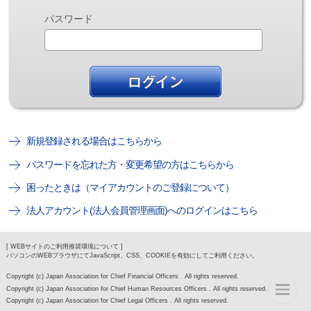
パスワード
新規登録される場合はこちらから
パスワードを忘れた方・変更希望の方はこちらから
困ったときは（マイアカウントのご登録について）
法人アカウント(法人会員管理画面)へのログインはこちら
[ WEBサイトのご利用推奨環境について ]
パソコンのWEBブラウザにてJavaScript、CSS、COOKIEを有効にしてご利用ください。
Copyright (c) Japan Association for Chief Financial Officers . All rights reserved.
Copyright (c) Japan Association for Chief Human Resources Officers . All rights reserved.
Copyright (c) Japan Association for Chief Legal Officers . All rights reserved.