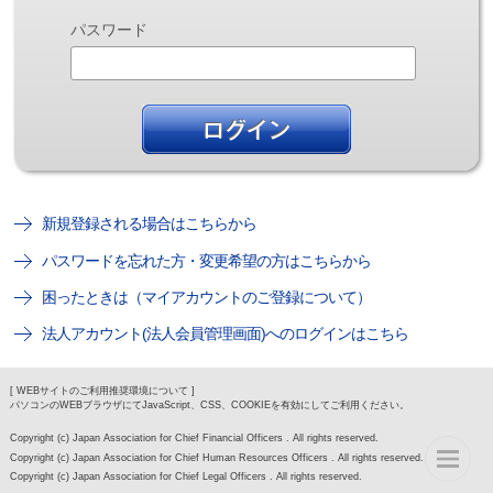
パスワード
新規登録される場合はこちらから
パスワードを忘れた方・変更希望の方はこちらから
困ったときは（マイアカウントのご登録について）
法人アカウント(法人会員管理画面)へのログインはこちら
[ WEBサイトのご利用推奨環境について ]
パソコンのWEBブラウザにてJavaScript、CSS、COOKIEを有効にしてご利用ください。
Copyright (c) Japan Association for Chief Financial Officers . All rights reserved.
Copyright (c) Japan Association for Chief Human Resources Officers . All rights reserved.
Copyright (c) Japan Association for Chief Legal Officers . All rights reserved.