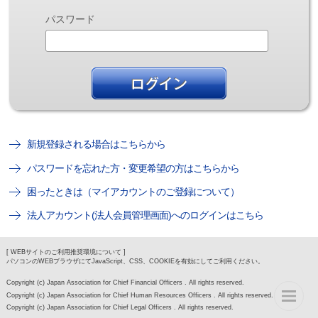
パスワード
新規登録される場合はこちらから
パスワードを忘れた方・変更希望の方はこちらから
困ったときは（マイアカウントのご登録について）
法人アカウント(法人会員管理画面)へのログインはこちら
[ WEBサイトのご利用推奨環境について ]
パソコンのWEBブラウザにてJavaScript、CSS、COOKIEを有効にしてご利用ください。
Copyright (c) Japan Association for Chief Financial Officers . All rights reserved.
Copyright (c) Japan Association for Chief Human Resources Officers . All rights reserved.
Copyright (c) Japan Association for Chief Legal Officers . All rights reserved.