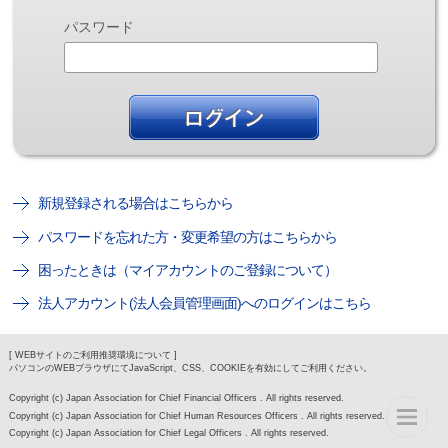
パスワード
新規登録される場合はこちらから
パスワードを忘れた方・変更希望の方はこちらから
困ったときは（マイアカウントのご登録について）
法人アカウント(法人会員管理画面)へのログインはこちら
[ WEBサイトのご利用推奨環境について ]
パソコンのWEBブラウザにてJavaScript、CSS、COOKIEを有効にしてご利用ください。
Copyright (c) Japan Association for Chief Financial Officers . All rights reserved.
Copyright (c) Japan Association for Chief Human Resources Officers . All rights reserved.
Copyright (c) Japan Association for Chief Legal Officers . All rights reserved.