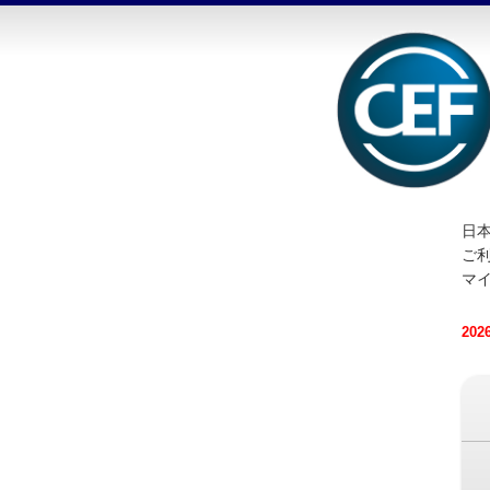
日本
ご
マ
20