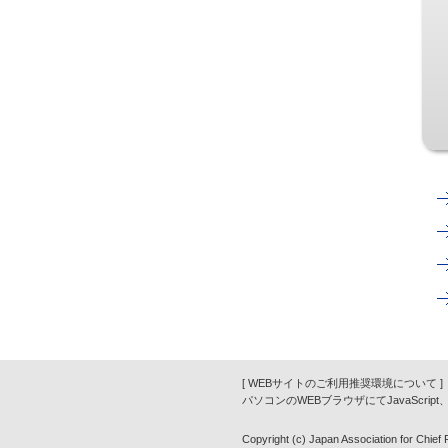
[ WEBサイトのご利用推奨環境について ]
パソコンのWEBブラウザにてJavaScrip
Copyright (c) Japan Association for Chief Fi