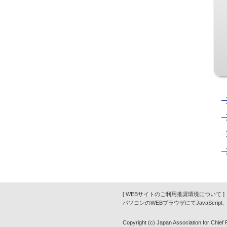
[ WEBサイトのご利用推奨環境について ]
パソコンのWEBブラウザにてJavaScrip
Copyright (c) Japan Association for Chief Fi