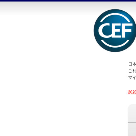
日本
ご
マ
20