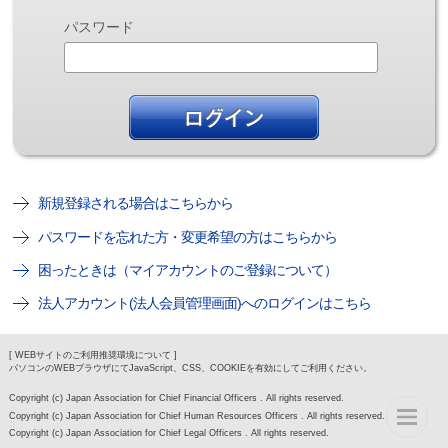
パスワード
新規登録される場合はこちらから
パスワードを忘れた方・変更希望の方はこちらから
困ったときは（マイアカウントのご登録について）
法人アカウント(法人会員管理画面)へのログインはこちら
[ WEBサイトのご利用推奨環境について ]
パソコンのWEBブラウザにてJavaScript、CSS、COOKIEを有効にしてご利用ください。
Copyright (c) Japan Association for Chief Financial Officers . All rights reserved.
Copyright (c) Japan Association for Chief Human Resources Officers . All rights reserved.
Copyright (c) Japan Association for Chief Legal Officers . All rights reserved.