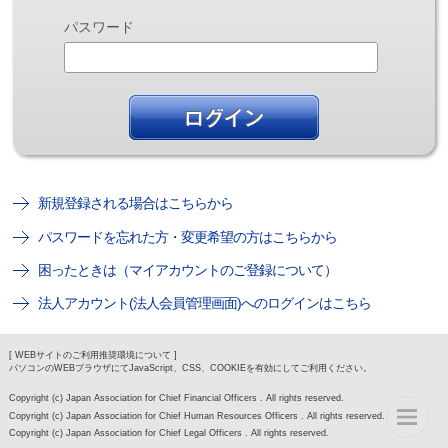
パスワード
新規登録される場合はこちらから
パスワードを忘れた方・変更希望の方はこちらから
困ったときは（マイアカウントのご登録について）
法人アカウント(法人会員管理画面)へのログインはこちら
[ WEBサイトのご利用推奨環境について ]
パソコンのWEBブラウザにてJavaScript、CSS、COOKIEを有効にしてご利用ください。
Copyright (c) Japan Association for Chief Financial Officers . All rights reserved.
Copyright (c) Japan Association for Chief Human Resources Officers . All rights reserved.
Copyright (c) Japan Association for Chief Legal Officers . All rights reserved.