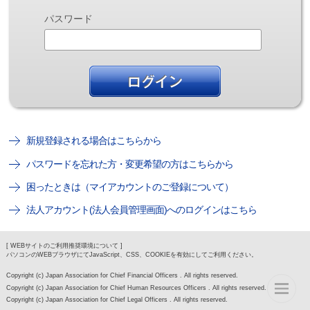
パスワード
新規登録される場合はこちらから
パスワードを忘れた方・変更希望の方はこちらから
困ったときは（マイアカウントのご登録について）
法人アカウント(法人会員管理画面)へのログインはこちら
[ WEBサイトのご利用推奨環境について ]
パソコンのWEBブラウザにてJavaScript、CSS、COOKIEを有効にしてご利用ください。
Copyright (c) Japan Association for Chief Financial Officers . All rights reserved.
Copyright (c) Japan Association for Chief Human Resources Officers . All rights reserved.
Copyright (c) Japan Association for Chief Legal Officers . All rights reserved.