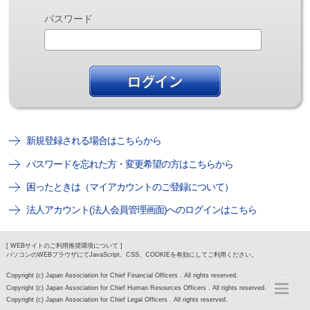
パスワード
新規登録される場合はこちらから
パスワードを忘れた方・変更希望の方はこちらから
困ったときは（マイアカウントのご登録について）
法人アカウント(法人会員管理画面)へのログインはこちら
[ WEBサイトのご利用推奨環境について ]
パソコンのWEBブラウザにてJavaScript、CSS、COOKIEを有効にしてご利用ください。
Copyright (c) Japan Association for Chief Financial Officers . All rights reserved.
Copyright (c) Japan Association for Chief Human Resources Officers . All rights reserved.
Copyright (c) Japan Association for Chief Legal Officers . All rights reserved.