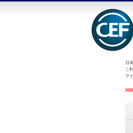
日本
ご
マ
20