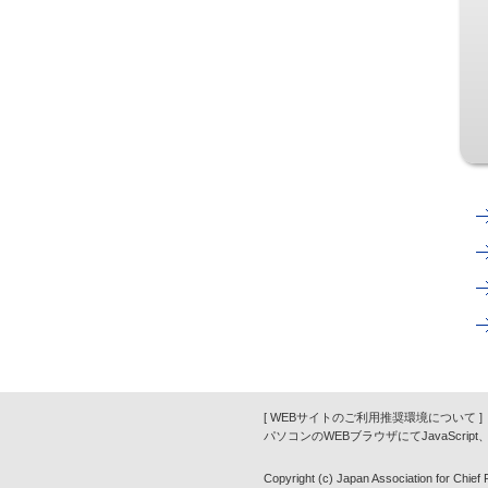
[ WEBサイトのご利用推奨環境について ]
パソコンのWEBブラウザにてJavaScrip
Copyright (c) Japan Association for Chief Fi