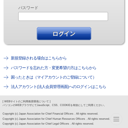
パスワード
新規登録される場合はこちらから
パスワードを忘れた方・変更希望の方はこちらから
困ったときは（マイアカウントのご登録について）
法人アカウント(法人会員管理画面)へのログインはこちら
[ WEBサイトのご利用推奨環境について ]
パソコンのWEBブラウザにてJavaScript、CSS、COOKIEを有効にしてご利用ください。
Copyright (c) Japan Association for Chief Financial Officers . All rights reserved.
Copyright (c) Japan Association for Chief Human Resources Officers . All rights reserved.
Copyright (c) Japan Association for Chief Legal Officers . All rights reserved.