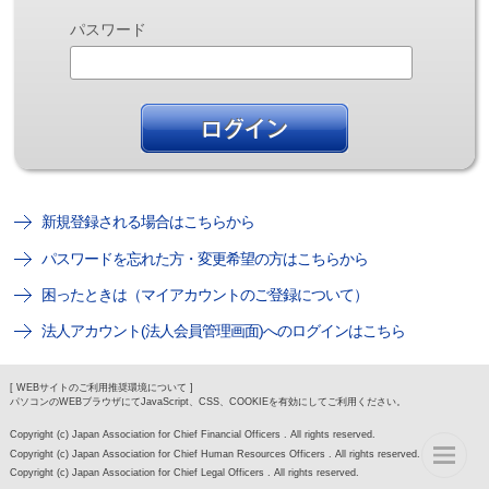
パスワード
新規登録される場合はこちらから
パスワードを忘れた方・変更希望の方はこちらから
困ったときは（マイアカウントのご登録について）
法人アカウント(法人会員管理画面)へのログインはこちら
[ WEBサイトのご利用推奨環境について ]
パソコンのWEBブラウザにてJavaScript、CSS、COOKIEを有効にしてご利用ください。
Copyright (c) Japan Association for Chief Financial Officers . All rights reserved.
Copyright (c) Japan Association for Chief Human Resources Officers . All rights reserved.
Copyright (c) Japan Association for Chief Legal Officers . All rights reserved.