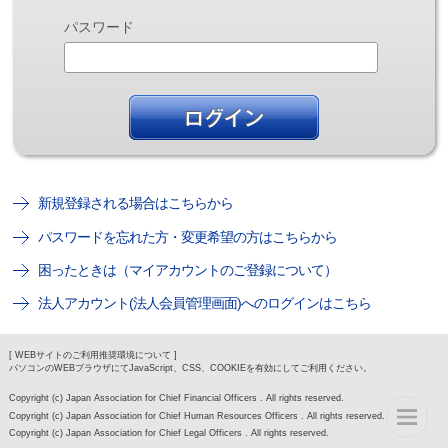
パスワード
新規登録される場合はこちらから
パスワードを忘れた方・変更希望の方はこちらから
困ったときは（マイアカウントのご登録について）
法人アカウント(法人会員管理画面)へのログインはこちら
[ WEBサイトのご利用推奨環境について ]
パソコンのWEBブラウザにてJavaScript、CSS、COOKIEを有効にしてご利用ください。
Copyright (c) Japan Association for Chief Financial Officers . All rights reserved.
Copyright (c) Japan Association for Chief Human Resources Officers . All rights reserved.
Copyright (c) Japan Association for Chief Legal Officers . All rights reserved.