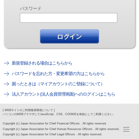
パスワード
新規登録される場合はこちらから
パスワードを忘れた方・変更希望の方はこちらから
困ったときは（マイアカウントのご登録について）
法人アカウント(法人会員管理画面)へのログインはこちら
[ WEBサイトのご利用推奨環境について ]
パソコンのWEBブラウザにてJavaScript、CSS、COOKIEを有効にしてご利用ください。
Copyright (c) Japan Association for Chief Financial Officers . All rights reserved.
Copyright (c) Japan Association for Chief Human Resources Officers . All rights reserved.
Copyright (c) Japan Association for Chief Legal Officers . All rights reserved.